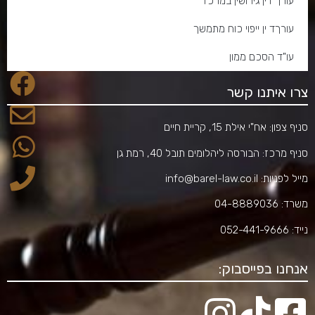
עורך דין גירושין במרכז
עורךד ין ייפוי כוח מתמשך
עו"ד הסכם ממון
צרו איתנו קשר
סניף צפון: אח"י אילת 15, קריית חיים
סניף מרכז: הבורסה ליהלומים תובל 40, רמת גן
מייל לפניות:
info@barel-law.co.il
משרד:
04-8889036
נייד:
052-441-9666
אנחנו בפייסבוק: