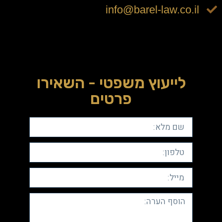
info@barel-law.co.il
לייעוץ משפטי - השאירו
פרטים