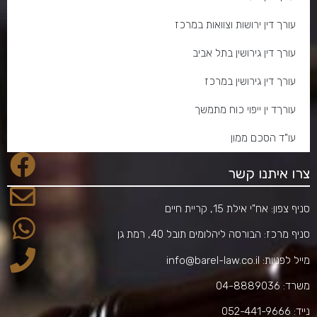
עורך דין ירושות וצוואות במרכז
עורך דין גירושין בתל אביב
עורך דין גירושין במרכז
עורךד ין ייפוי כוח מתמשך
עו"ד הסכם ממון
צרו איתנו קשר
סניף צפון: אח"י אילת 15, קריית חיים
סניף מרכז: הבורסה ליהלומים תובל 40, רמת גן
מייל לפניות:
info@barel-law.co.il
משרד:
04-8889036
נייד:
052-441-9666